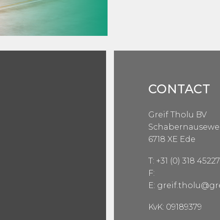
CONTACT
Greif Tholu BV
Schabernausewe
6718 XE Ede
T: +31 (0) 318 4522
F:
E: greif.tholu@gr
KvK: 09189379