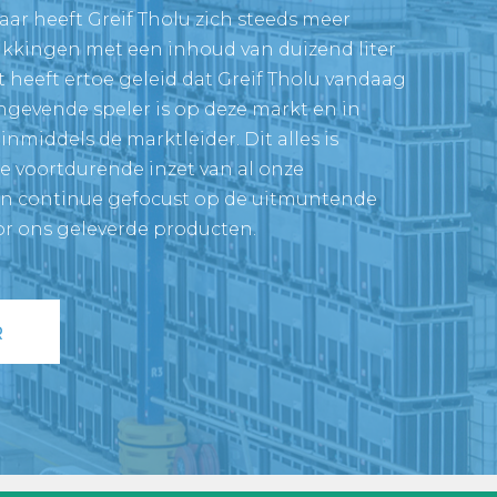
aar heeft Greif Tholu zich steeds meer
kkingen met een inhoud van duizend liter
it heeft ertoe geleid dat Greif Tholu vandaag
gevende speler is op deze markt en in
nmiddels de marktleider. Dit alles is
e voortdurende inzet van al onze
ijn continue gefocust op de uitmuntende
or ons geleverde producten.
R