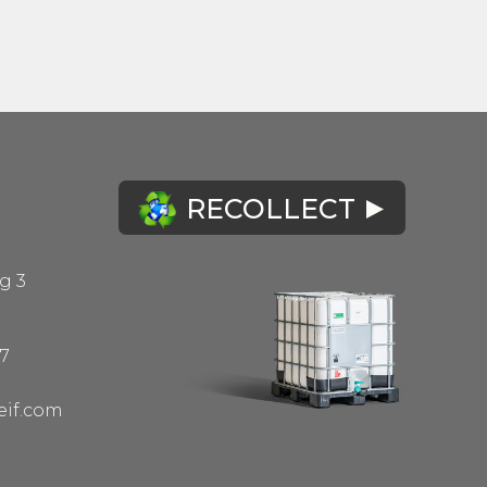
RECOLLECT
g 3
77
eif.com