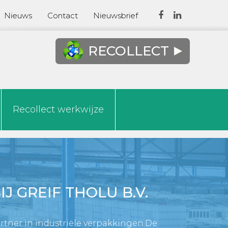
Nieuws
Contact
Nieuwsbrief
RECOLLECT
Recollect werkwijze
J GREIF THOLU B.V.
artner in industriële verpakkingen.De