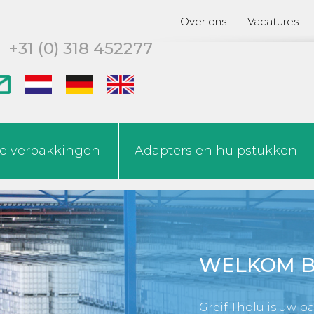
Over ons
Vacatures
+31 (0) 318 452277
de verpakkingen
Adapters en hulpstukken
WELKOM BI
Greif Tholu is uw p