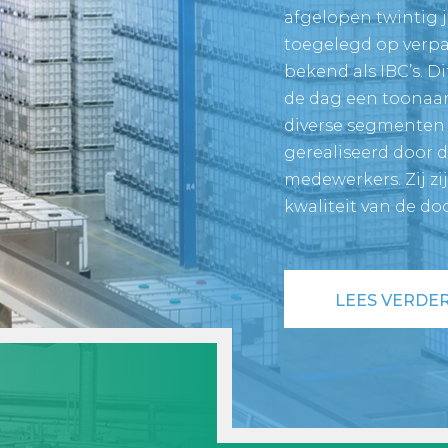
afgelopen twintig j
toegelegd op verpa
bekend als IBC’s. D
de dag een toonaan
diverse segmenten i
gerealiseerd door d
medewerkers. Zij z
kwaliteit van de do
LEES VERDE