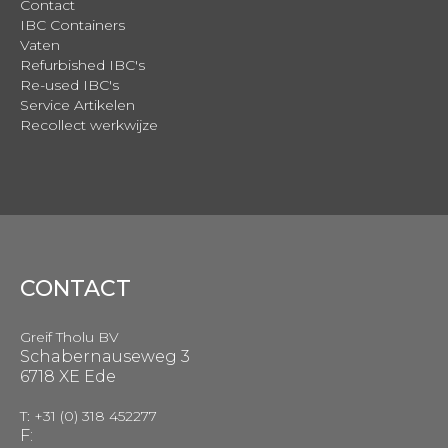
Contact
IBC Containers
Vaten
Refurbished IBC's
Re-used IBC's
Service Artikelen
Recollect werkwijze
CONTACT
Greif Tholu BV
Schabernauseweg 3
6718 XE Ede
T: +31 (0) 318 452277
F: