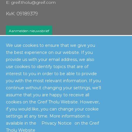
E: greif.tholu@greif.com
KvK: 09189379
Aanmelden nieuwsbrief
We use cookies to ensure that we give you
RECOLLECT
the best experience on our website. If you
provide us with your email address, we also
use cookies to identify topics that are of
interest to you in order to be able to provide
you with the most relevant information. If you
continue without changing your settings, we’ll
© 2026
Greif Tholu BV
Algemene voorwaarden
Recollect voorwaarden
assume that you are happy to receive all
Disclaimer
Transparency in Supply Chain Disclosure
Privacy Notice
cookies on the Greif Tholu Website. However,
Terms of Sale
Do not sell my personal information
if you would like, you can change your cookie
settings at any time. More information is
available in the
Privacy Notice
on the Greif
Tholu Website